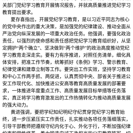
关部门党纪学习教育开展情况报告，并就高质量推进党纪学习
教育提出要求。
夏存喜指出，开展党纪学习教育，是以习近平同志为核心
的党中央作出的重大决策，是加强党的纪律建设、推动全面从
严治党向纵深发展的一项重大政治任务。他强调，要强化政治
责任，以强烈的使命感和责任感把党纪学习教育组织好，从坚
定拥护
“
两个确立
”
、坚决做到
“
两个维护
”
的政治高度推动党纪
学习教育走深走实。要有力有序推进，对照任务清单，细化具
体安排，把准工作节奏，统筹抓好《条例》学习、警示教育、
纪律党课和建章立制等工作。要突出工作实效，坚持学习教育
和中心工作两手抓、两促进，认真贯彻中央、部省关于推进公
安工作现代化、加快推进公安高等教育高质量发展的部署要
求，一体推进年度重点工作、高质量发展目标举措等任务落
实，真正将学习教育激发出的工作热情转化为推动高质量发展
的强大动力。
黄进强调，要把学纪知纪明纪守纪贯穿党纪学习教育始
终，进一步压紧压实工作责任，扎实推动各项任务落细落实，
引导干部教师把遵规守纪内化于心、外化于行，不断加强纪律