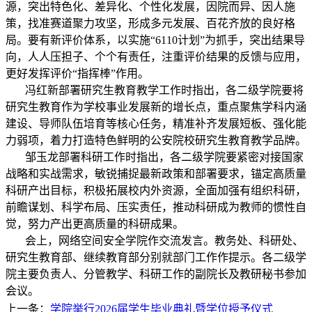
源，突出特色化、差异化、个性化发展，因院而异、因人施
策，找准赛道聚力攻坚，形成多元发展、百花齐放的良好格
局。要有新评价体系，以实施“
6110
计划”为抓手，突出结果导
向，人人压担子、个个有责任，注重评价结果的反馈与应用，
更好发挥评价“指挥棒”作用。
冯红新部署研究生教育教学工作时指出，各二级学院要将
研究生教育作为学校事业发展新的增长点，重点聚焦学科内涵
建设、导师队伍培育等核心任务，精准补齐发展短板、强化能
力弱项，着力打造特色鲜明的公安院校研究生教育教学品牌。
邹玉龙部署科研工作时指出，各二级学院要紧密对接国家
战略和实战需求，敏锐捕捉最新政策和部署要求，锚定高质量
科研产出目标，积极拓展校内外资源，全面加强有组织科研，
前瞻谋划、科学布局、压实责任，推动科研成为教师的惯性自
觉，努力产出更高质量的科研成果。
会上，网络空间安全学院作交流发言。教务处、科研处、
研究生教育部、继续教育部分别就部门工作作提示。各二级学
院主要负责人、分管教学、科研工作的副院长及教研秘书参加
会议。
上一条：
学院举行2026届学生毕业典礼暨学位授予仪式