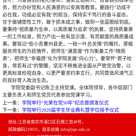
育才、为警铸剑的初心使命，落实立德树人、育警铸剑根本任
务，努力办好党和人民满意的公安高等教育。要践行“功成不
必在我，功成必定有我”的担当，保持实干笃行的奋斗姿态，
甘于做铺垫性工作，敢于抓未成之事，做到一张蓝图绘到底。
要秉持
“视质量为生命，以高质量为追求”的执着，坚持质量第
一的工作标准，努力产出一批有显示度、有贡献度的高质量成
果。要铭记“些小吾曹州县吏，一枝一叶总关情”的嘱托，厚植
服务师生的为民情怀，把师生“满意度”作为衡量工作“晴雨
表”，把师生“幸福感”化为学院发展“向心力”。要常怀“君子检
身，常若有过”的警醒，坚定不移推进全面从严管党治警，以
更高标准检视自身、以更严要求约束言行，共同营造风清气正
的良好育人政治生态。
学院党委副书记陈卫主持党课。
全体院领导，各中层部门
主要负责人和师生党员代表参加党课学习。
上一条：
学院举行“光荣在党50年”纪念章颁发仪式
下一条：
学院举行2026届学生毕业典礼暨学位授予仪式
地址:江苏省南京市浦口区石佛三宫48号，
邮政编码210031，联系信箱 info@jspi.edu.cn