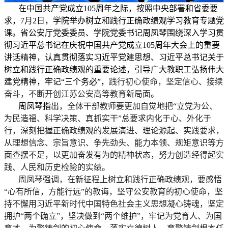
在中国共产党成立
105周年之际，按照中央部署和省委要
求，7月2日，学院举办树立和践行正确政绩观学习教育专题党
课。省公安厅党委委员、学院党委书记周凤琴围绕深入学习贯
彻习近平总书记在庆祝中国共产党成立105周年大会上的重要
讲话精神，认真贯彻落实习近平党建思想、习近平总书记关于
树立和践行正确政绩观的重要论述，引导广大教职工弘扬伟大
建党精神，牢记“三个务必”，
践行初心使命，坚定信心、接续
奋斗，不断开创江苏公安高等教育新局面
。
周凤琴指出
，全体干部教师要更加自觉地把
“立党为公、
为民造福、科学决策、真抓实干”总要求内化于心、外化于
行，深刻把握正确政绩观的发展演进、理论源起、实践要求，
从理想信念、宗旨意识、争先劲头、能力本领、规矩意识等方
面查摆不足，以更加奋发有为的精神状态，努力创造经得起实
践、人民和历史检验的实绩。
周凤琴强调，在新征程上树立和践行正确政绩观，要感悟
“心有所信，方能行远”的教诲，坚守公安教育的初心使命，坚
持不懈用习近平新时代中国特色社会主义思想凝心铸魂，坚定
拥护“两个确立”，坚决做到“两个维护”，牢记为党育人、为国