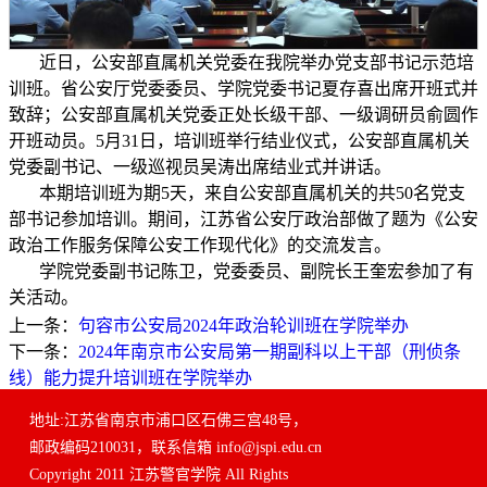
近日，公安部直属机关党委在我院举办党支部书记示范培
训班。省公安厅党委委员、学院党委书记夏存喜出席开班式并
致辞；公安部直属机关党委正处长级干部、一级调研员俞圆作
开班动员。
5
月
31
日，培训班举行结业仪式，公安部直属机关
党委副书记、一级巡视员吴涛出席结业式并讲话。
本期培训班为期
5
天，来自公安部直属机关的共
50
名党支
部书记参加培训。期间，江苏省公安厅政治部做了题为《公安
政治工作服务保障公安工作现代化》的交流发言。
学院党委副书记陈卫，党委委员、副院长王奎宏参加了有
关活动。
上一条：
句容市公安局2024年政治轮训班在学院举办
下一条：
2024年南京市公安局第一期副科以上干部（刑侦条
线）能力提升培训班在学院举办
地址:江苏省南京市浦口区石佛三宫48号，
邮政编码210031，联系信箱 info@jspi.edu.cn
Copyright 2011 江苏警官学院 All Rights