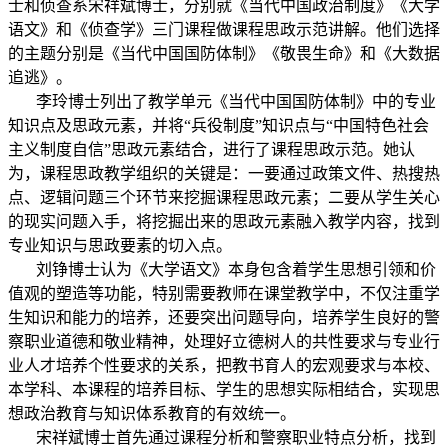
士和侦查系宋祥斌博士，分别就《当代中国政治制度》《大学
语文》和《侦查学》三门课程做课程思政示范讲解。他们选择
的主题分别是《当代中国国防体制》《敬畏生命》和《大数据
追逃》。
李玲博士列出了教学单元《当代中国国防体制》中的专业
知识点及思政元素，并将
“
兵役制度
”
知识点与
“
中国特色社会
主义制度自信
”
思政元素结合，进行了课程思政示范。她认
为，课程思政教学组织的关键是：一要通过政策文件、热搜热
点、逻辑问题三个环节来挖掘课程思政元素；二要从学生关心
的现实问题入手，将挖掘出来的思政元素融入教学内容，找到
专业知识与思政要素的切入点。
刘铮博士认为《大学语文》本身包含着学生思想引领和价
值观的塑造等功能，特别需要教师在课堂教学中，不仅注重学
生知识和能力的培养，还要突出问题导向，培养学生良好的警
察职业道德和敬业精神，处理好立德树人的共性要求与专业行
业人才培养个性要求的关系，把教书育人的宏观要求与本校、
本学科、本课程的培养目标、学生的思想实际相结合，实现思
想政治教育与知识体系教育的有效统一。
宋祥斌博士首先通过课程分析和警察职业特点分析，找到