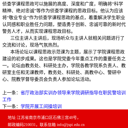
侦查学课程思政可以施展的高度、深度和广度，明确将
“
科学
精神、绝对忠诚
”
等作为侦查学课程的思政目标。他认为应该
将
“
敬业专业
”
作为侦查学课程思政的基点，着重解决学生职业
认同感和职业胜任力问题，塑造勇于创新、忠诚可靠的新时代
警务人才，从而实现课程思政目标。
三位主讲人主讲后，现场听众与主讲人就相关问题进行了
交流和讨论，现场气氛热烈。
本场论坛以课程思政示范课为主题，展示了学院课程思政
建设的初步成果。这也是学院党委今年重点工作的重要任务之
一。论坛由教务处、科研处主办，学院各教学院系负责人、教
研室主任和无课教师，教务处、科研处、高教中心、警研中
心、院教学督导委员会负责人参加论坛活动。
上一条：
省厅政治部实训办领导来学院调研指导在职民警培训
工作
下一条：
学院开展工间操培训
地址:江苏省南京市浦口区石佛三宫48号，
邮政编码210031，联系信箱 info@jspi.edu.cn