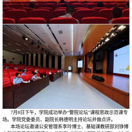
7
月
8
日下午，学院成功举办
“
警院论坛
”
课程思政示范课专
场。学院党委委员、副院长韩德明主持论坛并做点评。
本场论坛邀请公安管理系李玲博士、基础课教研部刘铮博