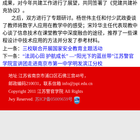
成果，对今年共建工作进行了展望，共同签署了《党建共建补
充协议》。
之后，双方进行了专题研讨。杨世伟主任和付少武政委谈
了教师将数字人应用在教学中的感受；宋玲华主任代表现教中
心谈了信息技术在课堂教学中深度融合的途径，推荐了一些课
程设计中技术应用的方法并分发了参考材料。
上一条：
三校联合开展国家安全教育主题活动
下一条：
“法润心田 护航成长” —“阳光下的蓝丝带”江苏警官
学院宣讲团走进南京市第一中学明发滨江分校
地址:江苏省南京市浦口区石佛三宫48号，
邮政编码210031，联系信箱 info@jspi.edu.cn
Copyright 2011 江苏警官学院 All Rights
Jwy Reserved.
苏ICP备05009659号