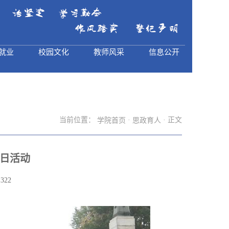
就业
校园文化
教师风采
信息公开
当前位置：
·
· 正文
学院首页
思政育人
党日活动
1322