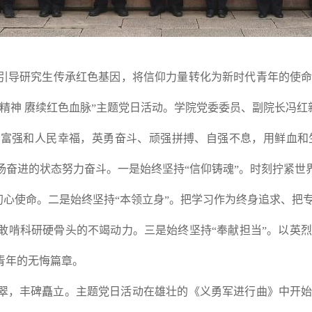
引导研究生传承红色基因，将信仰力量转化为新时代青年的使
精神 赓续红色血脉
主题党日活动。学院党委委员、副院长冯红
”
家富强和人民幸福，英勇奋斗、顽强拼搏、自强不息，用鲜血和
扬奋进的状态努力奋斗。一是始终坚持
信仰铸魂
。时刻拧紧世
“
”
初心使命。二是始终坚持
本领立身
。把学习作为终身追求、把
“
”
敢啃科研硬骨头的不竭动力。三是始终坚持
奉献担当
。以英烈
“
”
青年的无悔篇章。
翠，丰碑矗立。主题党日活动在雄壮的《义勇军进行曲》中开