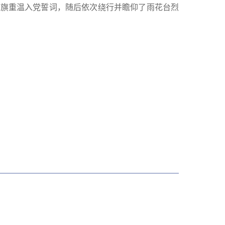
党旗重温入党誓词，随后依次绕行并瞻仰了雨花台烈