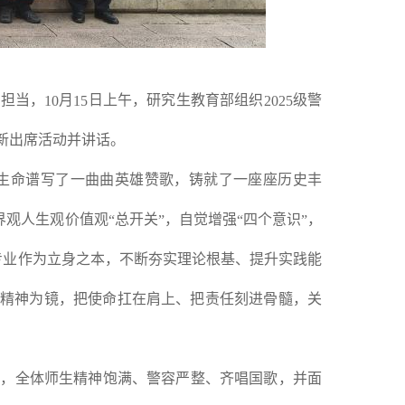
命担当，
月
日上午，研究生教育部组织
级警
10
15
2025
新出席活动并讲话。
生命谱写了一曲曲英雄赞歌，铸就了一座座历史丰
界观人生观价值观
总开关
，自觉增强
四个意识
，
“
”
“
”
专业作为立身之本，不断夯实理论根基、提升实践能
精神为镜，把使命扛在肩上、把责任刻进骨髓，关
始，全体师生精神饱满、警容严整、齐唱国歌，并面