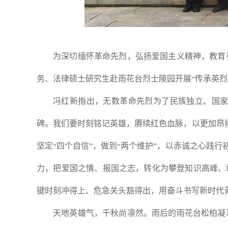
为深切缅怀革命先烈，弘扬爱国主义精神，教育
务、法律硕士研究生赴雨花台烈士陵园开展
传承英烈
“
冯红新指出，无数革命先烈为了民族独立、国
碑。我们要时刻铭记英雄，赓续红色血脉，以更加昂
坚定
四个自信
，做到
两个维护
，以赤诚之心践行
“
”
“
”
力，把爱国之情、报国之志，转化为攀登知识高峰、
键时刻冲得上、危急关头豁得出，用奋斗书写新时代
天地英雄气，千秋尚凛然。雨后的雨花台松柏凝