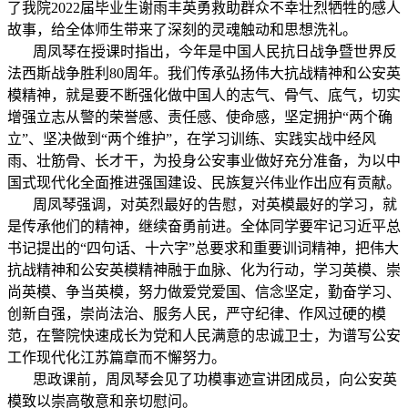
了我院2022届毕业生谢雨丰英勇救助群众不幸壮烈牺牲的感人
故事，给全体师生带来了深刻的灵魂触动和思想洗礼。
周凤琴在授课时指出，今年是中国人民抗日战争暨世界反
法西斯战争胜利80周年。我们传承弘扬伟大抗战精神和公安英
模精神，就是要不断强化做中国人的志气、骨气、底气，切实
增强立志从警的荣誉感、责任感、使命感，坚定拥护“两个确
立”、坚决做到“两个维护”，在学习训练、实践实战中经风
雨、壮筋骨、长才干，为投身公安事业做好充分准备，为以中
国式现代化全面推进强国建设、民族复兴伟业作出应有贡献。
周凤琴强调，对英烈最好的告慰，对英模最好的学习，就
是传承他们的精神，继续奋勇前进。全体同学要牢记习近平总
书记提出的“四句话、十六字”总要求和重要训词精神，把伟大
抗战精神和公安英模精神融于血脉、化为行动，学习英模、崇
尚英模、争当英模，努力做爱党爱国、信念坚定，勤奋学习、
创新自强，崇尚法治、服务人民，严守纪律、作风过硬的模
范，在警院快速成长为党和人民满意的忠诚卫士，为谱写公安
工作现代化江苏篇章而不懈努力。
思政课前，周凤琴会见了功模事迹宣讲团成员，向公安英
模致以崇高敬意和亲切慰问。